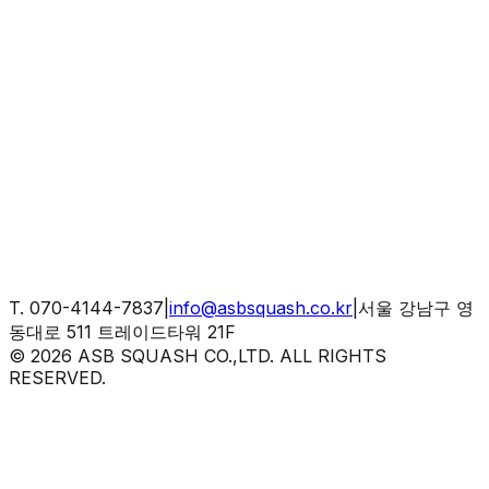
Freestanding' 모델을 통해 모든 코트 환경에 최적화된 솔루
을 제시합니다.
solute Safety
SF 규격을 완벽히 충족하는 12mm 강화 유리를 사용하여,
렬한 경기 중 선수가 강하게 충돌하더라도 파손을 방지하
 절대적인 안전을 보장합니다.
T.
070-4144-7837
|
info@asbsquash.co.kr
|
서울 강남구 영
동대로 511 트레이드타워 21F
©
2026
ASB SQUASH CO.,LTD. ALL RIGHTS
RESERVED.